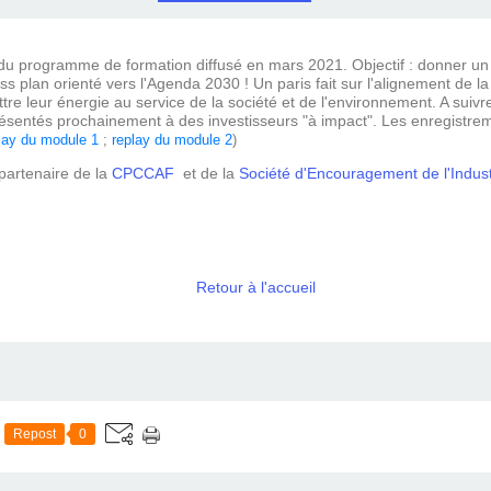
du programme de formation diffusé en mars 2021. Objectif : donner un 
ss plan orienté vers l'Agenda 2030 ! Un paris fait sur l'alignement de l
e leur énergie au service de la société et de l'environnement. A suivre
présentés prochainement à des investisseurs "à impact". Les enregistr
lay du module 1
;
replay du module 2
)
partenaire de la
CPCCAF
et de la
Société d'Encouragement de l'Indus
Retour à l'accueil
Repost
0