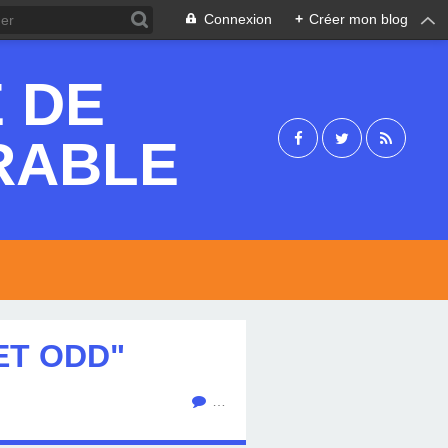
Connexion
+
Créer mon blog
 DE
RABLE
ET ODD"
…