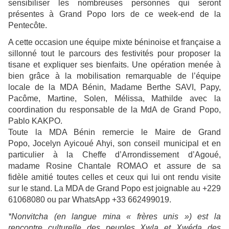
sensibiliser les nombreuses personnes qui seront
présentes à Grand Popo lors de ce week-end de la
Pentecôte.
A cette occasion une équipe mixte béninoise et française a
sillonné tout le parcours des festivités pour proposer la
tisane et expliquer ses bienfaits. Une opération menée à
bien grâce à la mobilisation remarquable de l’équipe
locale de la MDA Bénin, Madame Berthe SAVI, Papy,
Pacôme, Martine, Solen, Mélissa, Mathilde avec la
coordination du responsable de la MdA de Grand Popo,
Pablo KAKPO.
Toute la MDA Bénin remercie le Maire de Grand
Popo, Jocelyn Ayicoué Ahyi, son conseil municipal et en
particulier à la Cheffe d’Arrondissement d’Agoué,
madame Rosine Chantale ROMAO et assure de sa
f
idèle amitié toutes celles et ceux qui lui ont rendu visite
sur le stand. La MDA de Grand Popo est joignable au +229
61068080 ou par WhatsApp +33 662499019.
*Nonvitcha (en langue mina « frères unis ») est la
rencontre culturelle des peuples Xwla et Xwéda des