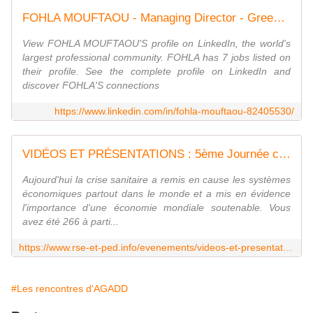
FOHLA MOUFTAOU - Managing Director - Green Keeper Africa | LinkedIn
View FOHLA MOUFTAOU'S profile on LinkedIn, the world's
largest professional community. FOHLA has 7 jobs listed on
their profile. See the complete profile on LinkedIn and
discover FOHLA'S connections
https://www.linkedin.com/in/fohla-mouftaou-82405530/
VIDÉOS ET PRÉSENTATIONS : 5ème Journée connectée - La RSE pour l'économie africaine dans l'après-COVID19
Aujourd'hui la crise sanitaire a remis en cause les systèmes
économiques partout dans le monde et a mis en évidence
l'importance d'une économie mondiale soutenable. Vous
avez été 266 à parti...
https://www.rse-et-ped.info/evenements/videos-et-presentations-5eme-journee-connectee-la-rse-pour-leconomie-africaine-dans-lapres-covid19/
#Les rencontres d'AGADD