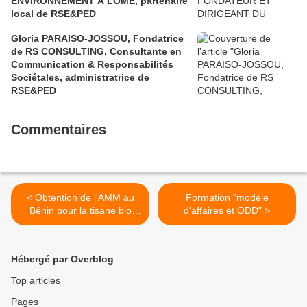
ENVIRONNEMENT A LOME, partenaire
local de RSE&PED
Gloria PARAISO-JOSSOU, Fondatrice
de RS CONSULTING, Consultante en
Communication & Responsabilités
Sociétales, administratrice de
RSE&PED
Commentaires
< Obtention de l'AMM au
Formation "modèle
Bénin pour la tisane bio
d'affaires et ODD" >
d'artémisia en tant que
médicament traditionnel
amélioré contre le
Hébergé par Overblog
paludisme
Top articles
Pages