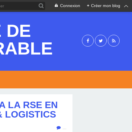
Connexion
+
Créer mon blog
 DE
RABLE
A LA RSE EN
 LOGISTICS
…