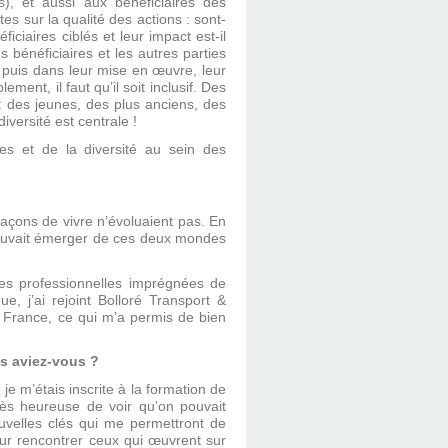
), et aussi aux bénéficiaires des
sur la qualité des actions : sont-
iciaires ciblés et leur impact est-il
 bénéficiaires et les autres parties
 puis dans leur mise en œuvre, leur
ement, il faut qu’il soit inclusif. Des
: des jeunes, des plus anciens, des
versité est centrale !
tes et de la diversité au sein des
façons de vivre n’évoluaient pas. En
ouvait émerger de ces deux mondes
es professionnelles imprégnées de
e, j’ai rejoint Bolloré Transport &
n France, ce qui m’a permis de bien
es aviez-vous ?
 m’étais inscrite à la formation de
rès heureuse de voir qu’on pouvait
ouvelles clés qui me permettront de
our rencontrer ceux qui œuvrent sur