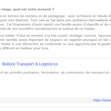
stage, quel est votre ressenti ?
 en termes de contenu et de pédagogie ; avec la théorie et l’étude d
ues très diverses. Tout cela se fait dans une ambiance bienveillante et
ique. J’ai l’impression d’avoir rejoint une famille autour d’objectifs et
orte de ces nouvelles connaissances et surtout de ce réseau.
e métier. Il faut se montrer à la fois ouvert, stratège, concret, rigoure
Il me semble assez important de toujours se rappeler pourquoi on fait c
e limiter à une démarche de conformité ou une approche par la gestio
 différent et meilleur pour tous.
Bolloré Transport & Logisticss
it les activités portuaires, ferroviaires, de commission de transport et
https://www