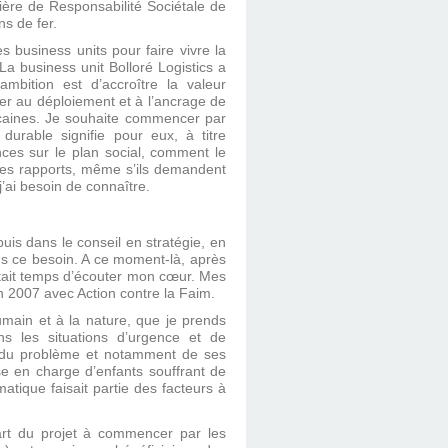
ière de Responsabilité Sociétale de
ns de fer.
 business units pour faire vivre la
a business unit Bolloré Logistics a
bition est d’accroître la valeur
ller au déploiement et à l’ancrage de
icaines. Je souhaite commencer par
rable signifie pour eux, à titre
nces sur le plan social, comment le
 Les rapports, même s’ils demandent
j’ai besoin de connaître.
uis dans le conseil en stratégie, en
us ce besoin. A ce moment-là, après
 était temps d’écouter mon cœur. Mes
n 2007 avec Action contre la Faim.
main et à la nature, que je prends
ns les situations d’urgence et de
n du problème et notamment de ses
se en charge d’enfants souffrant de
tique faisait partie des facteurs à
part du projet à commencer par les