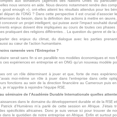
s comptes aux donateurs (agences des Nations Unies ou particuliers
elles nous venons en aide. Nous devons notamment rendre des comptes 
good enough »), ont-elles atteint les résultats attendus pour les bénéf
 départ de l’ONG ? Dans cette perspective il est crucial d’associer les
hension du besoin, dans la définition des actions à mettre en œuvre,
t concevoir un projet intelligent, qui puisse avoir l’impact souhaité durabl
érents enjeux doivent être impliquées au cours de toutes ces phases 
ratiquant des religions différentes... La question du genre et de la di
 parler des enjeux du climat, du dialogue avec les parties prenan
aussi au cœur de l’action humanitaire.
ins ramenée vers l’Entreprise ?
nitaire serait sans fin si en parallèle nos modèles économiques et nos 
rs ces expériences en entreprise et en ONG qu’un nouveau modèle p
ses ont un rôle déterminant à jouer et que, forte de mes expérienc
 j’avais moi-même un rôle à jouer dans l’entreprise dans cette optiqu
ieurs fonctions au sein de la direction financière au Cameroun puis e
, je m’apprête à rejoindre l’équipe RSE.
au séminaire de l’Académie Durable Internationale quelles attent
aissances dans le domaine du développement durable et de la RSE et je
 Patrick d’Humières m’a parlé de cette session en Afrique. J’étais t
 des spécificités africaines. Donc je suis venue ici pour trouver de n
ans le quotidien de notre entreprise en Afrique. Enfin et surtout p