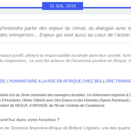
31
JUIL.
2019
 d’entendre parler des enjeux du climat, du dialogue avec l
 des entreprises... Enjeux qui sont aussi au cœur de l’action
 impact positif, pilotent la responsabilité sociétale dans leur société, f
et la coopération...ce sont les acteurs de l'économie positive en Afriqu
alisée lors du 2ème séminaire des managers durables. Un événement organisé à C
ick D'Humières, Olivier Gilbert) avec Des Enjeux et des Hommes (Agnès Rambaud
 soutien de VEOLIA, d’ORANGE, de l'Ecole Centrale de Casablanca.
ourd’hui dans votre fonction ?
on de Directrice financière Afrique de Bolloré Logistics, une des quatr