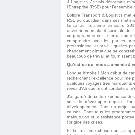
& Logistics. Je vais désormais m’o
l’Entreprise (RSE) pour l’ensemble d
Bolloré Transport & Logistics met 
RSE au quotidien dans ses métiers 
lancé au troisième trimestre 20
environnementale et sociétale de l’e
ce programme sur le terrain pour 
comprendre avec les parties pre
professionnel et privé : quelles p
changement climatique se concrétis
beaucoup de travail et fournissent b
Qu’est-ce qui vous a amenée à vo
Longue histoire ! Mon début de carr
recherchant l’excellence pour me p
quelques voyages très marquants en 
rêves d’Afrique m’ont conduite à m’
J’ai gardé de cette expérience de
soin de développer depuis. J’ai 
développement. Dans un projet hu
causes. Dans tous les programmes a
malnutrition ou d’assistance porté
l’origine des crises.
Et la troisième chose que j’ai ap