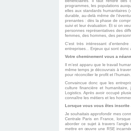
bénéficiaires. Il faut rendre de
programmes, les populations auxqu
elles aux standards humanitaires (« 
durable, au-delà même de l’éventuel
prenantes : dès la phase de compré
suivi et leur évaluation. Et si on veu
personnes représentatives des diff
femmes, des hommes, des personnes p
C’est très intéressant d’entendre
entreprises... Enjeux qui sont donc 
Votre cheminement vous a néanmo
Il m’est apparu que le travail huma
même temps je découvrais à trave
pour réconcilier le profit et l’humain.
Convaincue donc que les entrepri
culture financière et humanitaire,
Logistics. Après avoir occupé plus
connaître les métiers et les hommes
Lorsque vous vous êtes inscrite 
Je souhaitais approfondir mes conn
Centrale Paris en France, lorsque
aborder ce sujet à travers l’angle
mettre en œuvre une RSE incarnée d