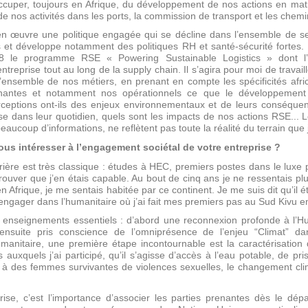
ccuper, toujours en Afrique, du développement de nos actions en mat
e nos activités dans les ports, la commission de transport et les chemi
en œuvre une politique engagée qui se décline dans l’ensemble de ses
et développe notamment des politiques RH et santé-sécurité fortes. L
18 le programme RSE « Powering Sustainable Logistics » dont l’am
ntreprise tout au long de la supply chain. Il s’agira pour moi de travai
l’ensemble de nos métiers, en prenant en compte les spécificités afr
nantes et notamment nos opérationnels ce que le développement du
erceptions ont-ils des enjeux environnementaux et de leurs conséque
e dans leur quotidien, quels sont les impacts de nos actions RSE...
eaucoup d’informations, ne reflètent pas toute la réalité du terrain que 
us intéresser à l’engagement sociétal de votre entreprise ?
ière est très classique : études à HEC, premiers postes dans le luxe p
rouver que j’en étais capable. Au bout de cinq ans je ne ressentais pl
Afrique, je me sentais habitée par ce continent. Je me suis dit qu’il
engager dans l’humanitaire où j’ai fait mes premiers pas au Sud Kivu e
s enseignements essentiels : d’abord une reconnexion profonde à l’Hu
ensuite pris conscience de l’omniprésence de l’enjeu “Climat” da
manitaire, une première étape incontournable est la caractérisatio
uxquels j’ai participé, qu’il s’agisse d’accès à l’eau potable, de pri
e à des femmes survivantes de violences sexuelles, le changement clima
prise, c’est l’importance d’associer les parties prenantes dès le dé