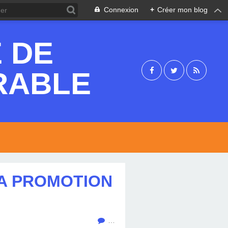
Connexion
+
Créer mon blog
 DE
RABLE
LA PROMOTION
…