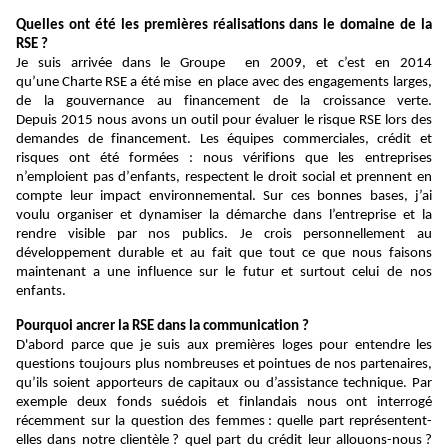
Quelles ont été les premières réalisations dans le domaine de la
RSE ?
Je suis arrivée dans le Groupe
en 2009,
et c’est en 2014
qu’une
Charte RSE
a été mise
en
place avec des engagements larges,
de la gouvernance au financement de la croissance verte.
Depuis
2015 nous avons
un outil pour évaluer le risque RSE lors des
demandes de financement. Les équipes commerciales, crédit et
risques ont
été formées : nous vérifions que
les
entreprises
n’emploient pas d’
enfants, respectent le droit social et prennent en
compte leur impact environnemental. Sur ces bonnes bases, j’ai
voulu organiser et
dynamiser la démarche dans l’entreprise et la
rendre visible par nos publics. Je crois personnellement au
développement durable et au fait que tout ce que nous faisons
maintenant
a
une in
fluence sur le futur et surtout
celui de nos
enfants.
Pourquoi ancrer
la RSE dans la communication ?
D'abord parce que je suis aux premières loges pour entendre les
questions toujours plus nombreuses et pointues de nos partenaires,
qu’ils soient apporteurs de capitaux ou d’assistance technique. Par
exemple deux fonds suédois et finlandais nous ont interrogé
récemment sur la question des femmes : quelle part représentent-
elles dans notre clientèle ? quel part du crédit leur allouons-nous ?