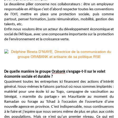
Le deuxième
pilier
concerne nos collaborateurs : être un employeur
responsable en Afrique c’est d’abord respecter toutes les conventions
de l’OIT,
mettre en place
une
protection sociale,
puis comme
partout
,
penser
formation,
juste
rémunération, mobilité
,
gestion des
talents
, etc
.
Enfin nous voulons ê
tre un acteur du développement économique et
social de l’Afrique, avec une composante importante sur la
protection
de l’environnement et la
croissance verte.
De quelle manière le groupe
Orabank
s’engage-t-il sur le volet
économie sociale et durable ?
Q
uasiment toutes les entreprises ici financent des actions d’intérêt
général. Nous-mêmes le faisons partout où nous sommes implantés :
matériel pour une école ici au Togo, campagne de vaccination au
Sénégal, « marmite du partage » en Mauritanie au moment du
Ramadan ou forage au Tchad à l’occasion de l’ouverture d’une
nouvelle agence
en province
. C’est indispensable, nous continuerons
à le faire et j’espère que nous serons même de plus en plus aux cotés
des populations. Mais ce n’est qu’un premier niveau. Ce qui est