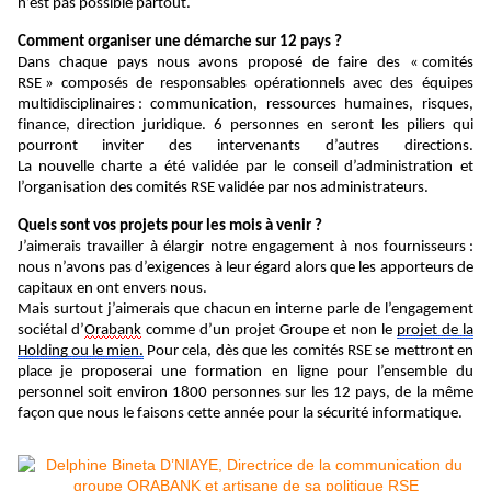
n’est pas possible partout
.
Comment organiser une démarche sur 12 pays ?
Dans chaque pays nous
avons proposé de faire des
«
comités
RSE
»
composés de responsables opérationnel
s avec
des équipes
multidisciplinaires : communication, ressources humaines,
risques,
finance,
direction juridique
.
6 personnes en seront les piliers
qui
pourront
inviter des intervenants d’autres directions.
La
nouvelle
charte a été validée par le conseil d’administration
et
l’organisation des comités RSE validée
par nos administrateurs.
Quels sont vos projet
s
pour les mois à venir
?
J’aimerais travailler à élargir notre engagement à nos fournisseurs :
nous n’avons pas d’exigences à leur égard alors
que les apporteurs de
capitaux en ont envers nous.
Mais surtout j’aimerais que chacun en interne parle de l’engagement
sociétal d’
Orabank
comme
d’un projet
Groupe et non le
projet de la
Holding ou le mien
.
Pour cela, dès que les comités RSE se mettront en
place je proposerai une formation en ligne pour l’ensemble du
personnel soit environ 1800 personnes sur les 12 pays, de la même
façon que nous le faisons cette année pour la sécurité informatique.