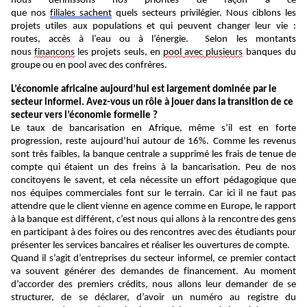
nous
définissons
nos priorités de façon à ce
qu
e
nos
filiale
s
sache
nt
quel
s
secteur
s
privilégier.
N
ous ciblons
l
es
projets utiles aux populations et
qui
peuvent changer l
eur
vie
:
routes, accès à l’eau ou à l’énergie
.
S
elon les montants
nous
financ
ons
les projets seuls,
en
pool
avec
plusieurs
banques du
groupe ou
en pool avec des confrères.
L’économie africaine aujourd’hui est largement dominée par le
secteur informel
.
Avez-vous un rôle à jouer dans la transition de ce
secteur vers l’économie formelle ?
Le taux de bancarisation en Afrique, même s’il est en forte
progression, reste aujourd’hui autour de 16%. Comme les revenus
sont très faibles, la banque centrale a supprimé les frais de tenue de
compte qui étaient un
des
frein
s
à la bancarisation. Peu de nos
concitoyens le savent, et cela nécessite un effort pédagogique que
nos équipes commerciales font sur le terrain. Car ici il ne faut pas
attendre que le client vienne en agence comme en Europe, le rapport
à la banque est différent, c’est nous qui allons à la rencontre des gens
en participant à des foires ou des rencontres avec des étudiants pour
présenter les services bancaires et réaliser les ouvertures de compte.
Quand il s’agit d’entreprises du secteur informel, ce premier contact
va souvent générer des demandes de financement. Au moment
d’accorder des premiers crédits, nous allons leur demander de se
structurer, de se déclarer, d’avoir un numéro au registre du