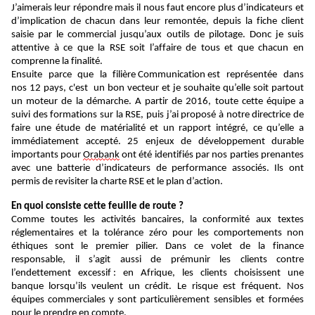
J’aimerais leur répondre mais il nous faut
encore plus d’indicateurs et
d’implication de chacun dans leur remontée, depuis la fiche client
saisie par le commercial jusqu’aux outils de pilotage. Donc je suis
attentive à ce que la RSE soit l’affaire de tous et que chacun en
comprenne la finalité.
Ensuite parce que la filière Communic
ation est représentée dans
nos
12 pays, c'est un bon vecteur et je souhaite qu’elle soit partout
un moteur de la démarche. A partir de 2016, toute cette équipe a
suivi des formations sur la RSE, puis j’ai proposé à notre directrice de
faire une étude de matérialité et un rapport intégré, ce qu’elle a
immédiatement accepté. 25 enjeux de développement durable
importants
pour
Orabank
ont été identifiés par nos parties prenantes
avec une batterie d’indicateurs de performance associés. Ils ont
permis de revisiter la charte RSE et le plan d’action.
En quoi consiste
cette
feuille de route ?
Comme toutes les activités bancaires,
la
c
onformité aux textes
réglementaires et la tolérance zéro pour les comportements non
éthiques
sont
le premier pilier.
Dans ce volet de la finance
responsable, il s’agit aussi de prémunir les clients contre
l’endettement excessif
: e
n Afrique,
les clients
choisissent une
banque
lorsqu’ils
veulent un crédit
. Le risque est fréquent. Nos
équipes
commerciales
y sont
particulièrement sensibles et
formées
pour le prendre en compte.