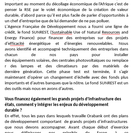
important au moment du décollage économique de l’Afrique c’est de
penser la RSE par le volet économique de la création de valeur
durable, d’abord parce qu’il est plus facile de parler d’opportunités à
un chef d’entreprise que de lui demander de ne pas polluer.
L
’
Agence Française de Développement
nous a fourni une ligne de
crédit
, le fond SUNREST,
(
Sustainable
Use of Natural
Resources
and
Energy Finance
)
pour financer des entreprises
sur des projets
d’e
fficacité
énergétique et d’én
e
rgie
s
renouvelable
s
. N
ous
avons
identifié
et accompagn
é
techniquement
des entreprises dans
chacun de nos pays
pour i
nstaller
des
équipement
s
solaire
s
,
d
e
s
centrales
photovoltaïques
ou
remplace
r
de
s
lampes et
des
climatiseurs par des matériels de
dernière
génération
.
Cette
phase test
est terminée, il s’agir
maintenant d’opérer un changement d’échelle avec des fonds plus
importants et
d’autres banques que la nôtre.
Le fond SUNREST est un
des outils mais nous en avons d’autres.
Vous financez également l
es grands projets d’infrastructure
des
états, comment y intégrer les enjeux du développement
durable ?
En effet, tous les pays dans lesquels travaille Orabank ont des plans
de développement comportant de grands projets d’infrastructures
que nous devons accompagner. Avant chaque début d’exercice